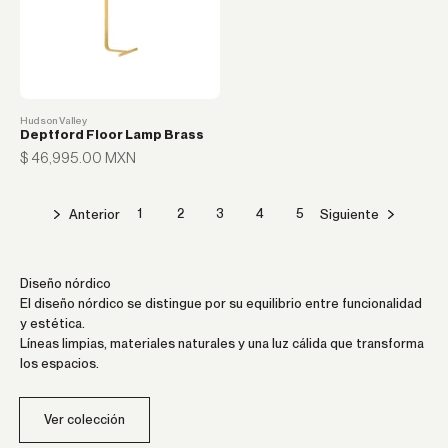
Hudson Valley
Deptford Floor Lamp Brass
Precio de oferta
$ 46,995.00 MXN
Anterior
Siguiente
1
2
3
4
5
Diseño nórdico
El diseño nórdico se distingue por su equilibrio entre funcionalidad
y estética.
Líneas limpias, materiales naturales y una luz cálida que transforma
los espacios.
Ver colección