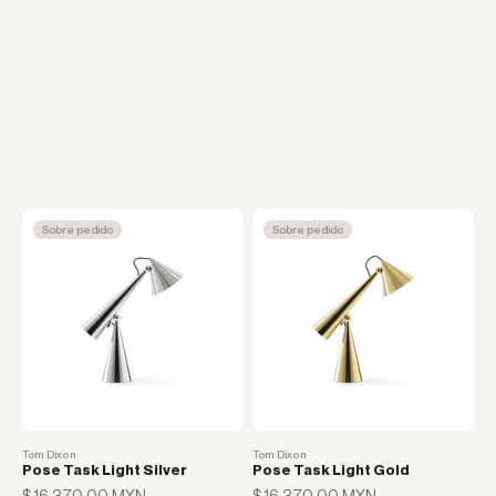
Sobre pedido
Sobre pedido
Tom Dixon
Tom Dixon
Pose Task Light Silver
Pose Task Light Gold
Precio de oferta
Precio de oferta
$ 16,370.00 MXN
$ 16,370.00 MXN