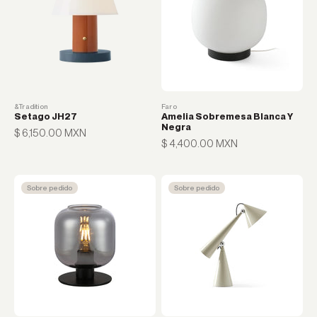
&Tradition
Faro
Setago JH27
Amelia Sobremesa Blanca Y
Negra
Precio de oferta
$ 6,150.00 MXN
Precio de oferta
$ 4,400.00 MXN
Sobre pedido
Sobre pedido