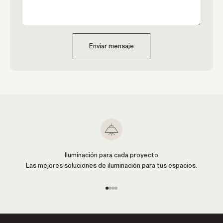
Enviar mensaje
Iluminación para cada proyecto
Las mejores soluciones de iluminación para tus espacios.
Ir al artículo 1
Ir al artículo 2
Ir al artículo 3
Ir al artículo 4