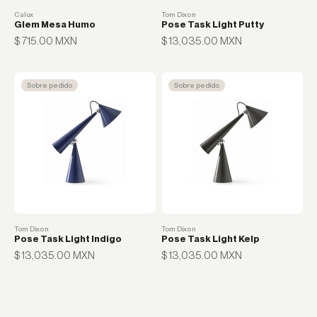
Calux
Tom Dixon
Glem Mesa Humo
Pose Task Light Putty
Precio de oferta
Precio de oferta
$ 715.00 MXN
$ 13,035.00 MXN
Sobre pedido
Sobre pedido
Tom Dixon
Tom Dixon
Pose Task Light Indigo
Pose Task Light Kelp
Luminarias portátiles para cualquier espacio
Precio de oferta
Precio de oferta
$ 13,035.00 MXN
$ 13,035.00 MXN
Ver todo