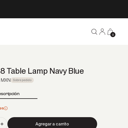
Buscar
Iniciar sesión
Carrito
0 productos
0
 8 Table Lamp Navy Blue
ferta
0 MXN
Sobre pedido
scripción
es
Agregar a carrito