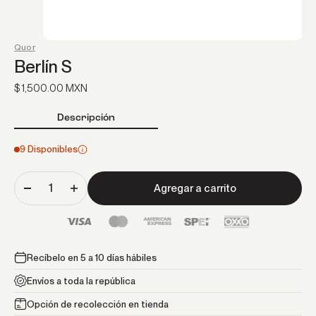
Quor
Berlín S
Precio de oferta
$ 1,500.00 MXN
Descripción
9 Disponibles
Agregar a carrito
Recíbelo en 5 a 10 días hábiles
Envíos a toda la república
Opción de recolección en tienda