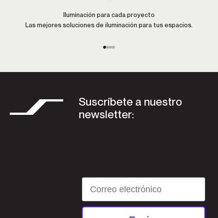
Iluminación para cada proyecto
Las mejores soluciones de iluminación para tus espacios.
Ir al artículo 1
Ir al artículo 2
Ir al artículo 3
Ir al artículo 4
Suscríbete a nuestro
newsletter:
Email