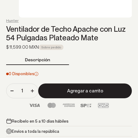
Hunter
Ventilador de Techo Apache con Luz
54 Pulgadas Plateado Mate
Precio de oferta
$ 11,599.00 MXN
Sobre pedido
Descripción
0 Disponibles
Agregar a carrito
Recíbelo en 5 a 10 días hábiles
Envíos a toda la república