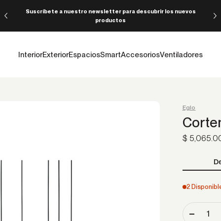
Suscríbete a nuestro newsletter para descubrir los nuevos
productos
Interior
Exterior
Espacios
Smart
Accesorios
Ventiladores
Eglo
Corte
Precio de o
$ 5,065.0
De
2 Disponibl