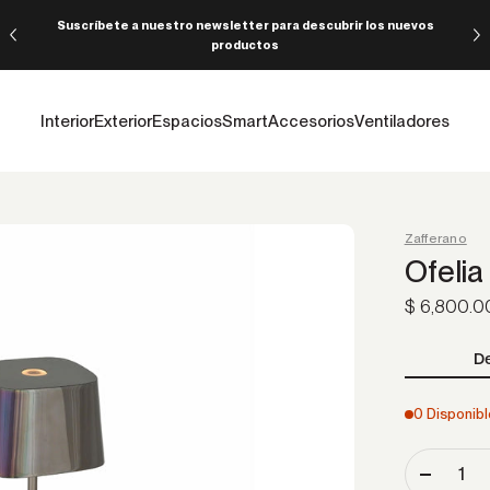
Suscríbete a nuestro newsletter para descubrir los nuevos
productos
Interior
Exterior
Espacios
Smart
Accesorios
Ventiladores
Zafferano
Ofelia
Precio de o
$ 6,800.
De
0 Disponibl